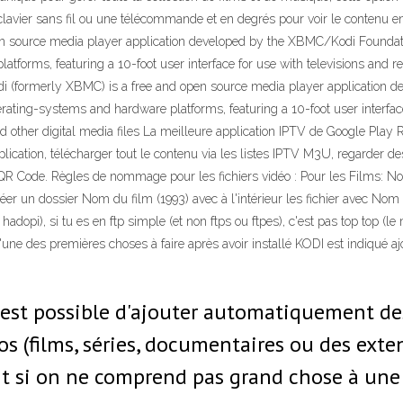
clavier sans fil ou une télécommande et en degrés pour voir le contenu e
n source media player application developed by the XBMC/Kodi Foundatio
atforms, featuring a 10-foot user interface for use with televisions and r
Kodi (formerly XBMC) is a free and open source media player application
rating-systems and hardware platforms, featuring a 10-foot user interface
 other digital media files La meilleure application IPTV de Google Play Re
plication, télécharger tout le contenu via les listes IPTV M3U, regarder d
 QR Code. Règles de nommage pour les fichiers vidéo : Pour les Films: N
créer un dossier Nom du film (1993) avec à l'intérieur les fichier avec No
adopi), si tu es en ftp simple (et non ftps ou ftpes), c'est pas top top (le
 L'une des premières choses à faire après avoir installé KODI est indiqué 
 est possible d'ajouter automatiquement des
s (films, séries, documentaires ou des exte
t si on ne comprend pas grand chose à une 