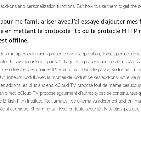
 add-ons and personalization functions. But how to use them to get the b
pour me familiariser avec J'ai essayé d'ajouter mes 
ayé en mettant le protocole ftp ou le protocle HTT
st offline.
des multiples extensions présente dans l’application, il vous permet de fa
icité. Je suis époustouflé par l’affichage et la présentation des films. A 
ts en direct et des chaînes IPTV en direct. Dans le passé, Kodi était limit
n Utilisateurs Kodi !! Avec la montée de Kodi et de ses add-ons, votre vie 
 les addons les plus anciens, cCloud TV propose tout de même beaucoup d
 en direct. cCloud TV propose également d’autres types de contenu, tels q
le British Film Institute. Tout amateur de cinéma va adorer cet add-on, ma
écial et unique. Streaming sur Kodi en toute sécurité . N'oubliez pas 