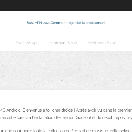
Best VPN 2021
Comment regarder le crépitement
Swett78444
Leichtman28702
Leichtman28702
i
BMC Android. Bienvenue à toi, cher droïde ! Après avoir vu dans la premièr
e cette fois-ci à l’installation d’extension (add-on) et de dépôt (reposit
ique pour gérer toute la collection de films et de musique, cette option 