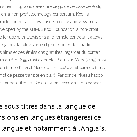
n streaming, vous devez lire ce guide de base de Kodi,
n, a non-profit technology consortium. Kodi is
emote controls. It allows users to play and view most
 developed by the XBMC/Kodi Foundation, a non-profit
 for use with televisions and remote controls. It allows
gardez la télévision en ligne écouter de la radio
es films et des émissions gratuites, regarder du contenu
om du film (1993).avi exemple : Seul sur Mars (2015).mkv
m du film-cd1.avi et Nom du film-cd2.avi. Stream de films
 mot de passe transite en clair). Par contre niveau hadopi,
ajouter des Films et Séries TV en associant un scrapper
 sous titres dans la langue de
nsions en langues étrangères) ce
langue et notamment à l'Anglais.