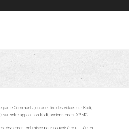
e partie Comment ajouter et lire des vidéos sur Kodi,
ory) sur notre application Kodi, anciennement XBMC.
est également optimisée pour pouvoir être utilisée en