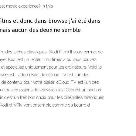
est movie experience? In this
films et donc dans browse j'ai été dans
P mais aucun des deux ne semble
ire des taches classiques. (Kodi Film) Il vous permet de
essayer Kodi est un lecteur multimédia où vous pouvez
é et spécialisé uniquement pour les ordinateurs. Voici le
privée est L'addon Kodi de cCloud TV est l'un des
e contenu pour votre plaisir. cCloud TV est l’un des
ue des émissions de télévision à la Ceci est un add-on
is c'est un très bon choix pour les cinéphiles historiques
que Kodi et VPN vont ensemble comme du beurre d