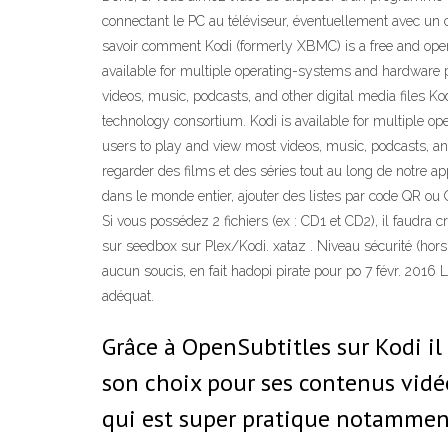
connectant le PC au téléviseur, éventuellement avec un 
savoir comment Kodi (formerly XBMC) is a free and ope
available for multiple operating-systems and hardware pl
videos, music, podcasts, and other digital media files 
technology consortium. Kodi is available for multiple ope
users to play and view most videos, music, podcasts, and
regarder des films et des séries tout au long de notre ap
dans le monde entier, ajouter des listes par code QR ou
Si vous possédez 2 fichiers (ex : CD1 et CD2), il faudra 
sur seedbox sur Plex/Kodi. xataz . Niveau sécurité (hors h
aucun soucis, en fait hadopi pirate pour po 7 févr. 2016
adéquat.
Grâce à OpenSubtitles sur Kodi il
son choix pour ses contenus vidéo
qui est super pratique notammen