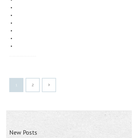
1
2
New Posts